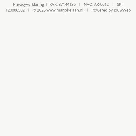
Privacyverklaring
l KVK: 37
144136 l NVO: AR-0012 i SKJ:
120006502 l ©
2026
www.marjokelaan.nl
l Powered by JouwWeb
Hoorn, West-Friesland, Alkmaar,
medium, energetisch, coaching,
coach, counselling, therapeut,
verbinding, trauma, rouw,
blokkades, opstelling,
familieopstellingen,
organisatieopstellingen, stress,
spanning, zelfvertrouwen, fysieke
klachten, hechting, balans, praktijk
voor therapie,
ontwikkelingspsychologie,
gedragswetenschapper, SKJ,